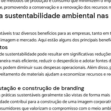
o de métodos de produção e consumo que minimizem o impa
e, promovendo a conservação e a renovação dos recursos n
a sustentabilidade ambiental nas 
ntáveis traz diversos benefícios para as empresas, tanto em
 imagem e mercado. Aqui estão alguns dos principais benefí
tos
de sustentabilidade pode resultar em significativas reduçõe
aneira mais eficiente, reduzir o desperdício e adotar fontes 
s podem diminuir suas despesas operacionais. Além disso, 
veitamento de materiais ajudam a economizar recursos e re
utação e construção de branding
ráticas sustentáveis geralmente são vistas de forma mais p
lidade contribui para a construção de uma imagem corporativ
consumidores que valorizam o compromisso com o meio ambie