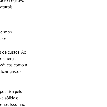
cto negativo 
aturais.
 termos 
cios:
s de custos. Ao 
de energia 
práticas como a 
duzir gastos 
ositiva pelo 
a sólida e 
nte. Isso não 