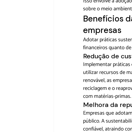
Isso envolve a adoçã
sobre o meio ambient
Benefícios d
empresas
Adotar práticas suste
financeiros quanto de
Redução de cus
Implementar práticas 
utilizar recursos de m
renovável, as empresa
reciclagem e o reapro
com matérias-primas.
Melhora da rep
Empresas que adotam p
público. A sustentabi
confiável, atraindo 