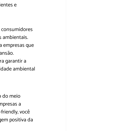
entes e 
s consumidores 
 ambientais. 
ra empresas que 
ansão.
 garantir a 
idade ambiental 
o do meio 
mpresas a 
riendly, você 
em positiva da 