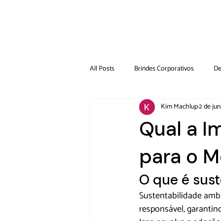
All Posts
Brindes Corporativos
De
Kim Machlup
2 de jun
Qual a I
para o M
O que é sus
Sustentabilidade ambie
responsável, garantin