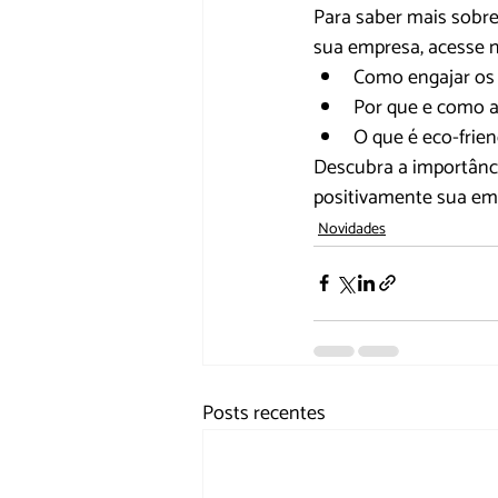
Para saber mais sobre
sua empresa, acesse n
Como engajar os 
Por que e como a
O que é eco-frien
Descubra a importânci
positivamente sua em
Novidades
Posts recentes