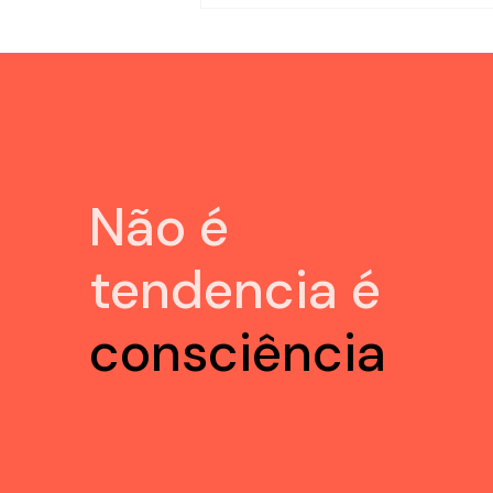
esse momento pode — e deve — ser
usad
Não é
tendencia é
consciência