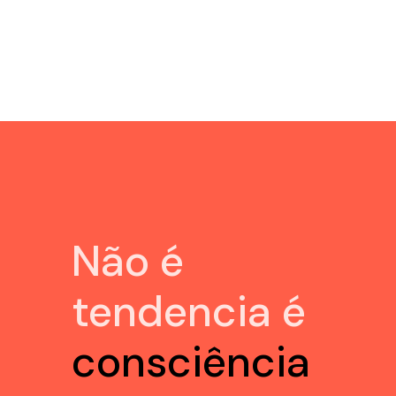
Não é
tendencia é
consciência