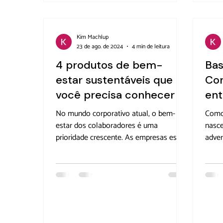
infog
valo
reten
Kim Machlup
23 de ago. de 2024
4 min de leitura
4 produtos de bem-
Bas
estar sustentáveis que
Co
você precisa conhecer
ent
No mundo corporativo atual, o bem-
Como 
estar dos colaboradores é uma
nasc
prioridade crescente. As empresas estão
adver
cada vez mais conscientes da
perío
importância de promover a saúde física
fund
e mental de suas equipes. Mas, além de
urgen
cuidar dos colaboradores, as
produ
organizações também precisam pensar
produ
no impacto ambiental de suas ações.
para 
Por isso, investir em produtos de bem-
muito