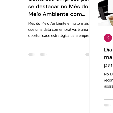
se destacar no Mês do
Meio Ambiente com
ações sustentáveis
Mês do Meio Ambiente é muito mais do
que uma data comemorativa: é uma
oportunidade estratégica para empresas
reforçarem seu compromisso com a
responsabilidade ambiental e engajarem
Dia
seus colaboradores e parceiros em
man
torno de uma cultura corporativa mais
par
consciente. Em um cenário onde
práticas ESG ganham cada vez mais
No Di
relevância, destacar-se com ações
recon
sustentáveis nas […]
nossa
apreç
mães 
no am
produ