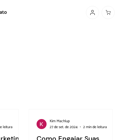
ato
Kim Machlup
e leitura
27 de set. de 2024
2 min de leitura
rketing
Como Engajar Suas