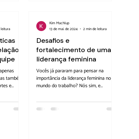
Kim Machlup
leitura
13 de mai. de 2024
2 min de leitura
ticas
Desafios e
elação
fortalecimento de uma
quipe
liderança feminina
 apenas
Vocês já pararam para pensar na
mas também
importância da liderança feminina no
rtes e
mundo do trabalho? Nós sim, e
ipes.
estamos aqui para contar tudo sobre os
práticas
desafios, benefícios e como fortalecer
mar seu
ainda mais essa incrível jornada! Qual é
cios das
a importância do fortalecimento da
lação com os
liderança feminina na corporação
ding e
Mulheres na liderança não são apenas
resa
uma tendência, são uma […]