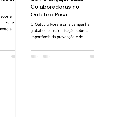
Colaboradoras no
Outubro Rosa
jados e
empresa é um
O Outubro Rosa é uma campanha
mento e
global de conscientização sobre a
ndomarketing
importância da prevenção e do
! Em 2025,
diagnóstico precoce do câncer de
oferecem
mama. No ambiente corporativo,
 fortalecer
engajar as colaboradoras nessa causa
riar conexão
pode não apenas promover a saúde e o
 calendário
bem-estar, mas também reforçar os
a momento
valores da empresa e o senso de
comunidade. Com uma abordagem
prática […]