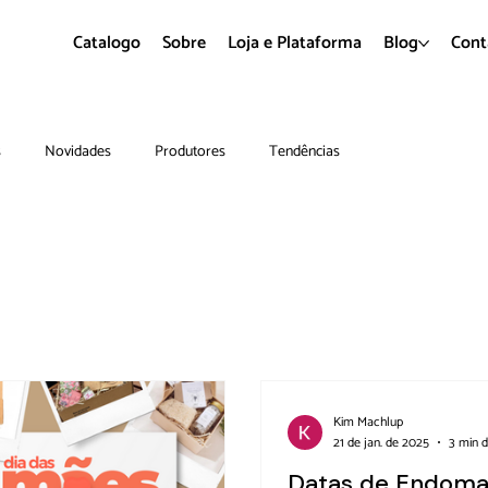
Catalogo
Sobre
Loja e Plataforma
Blog
Cont
s
Novidades
Produtores
Tendências
Kim Machlup
21 de jan. de 2025
3 min d
Datas de Endoma