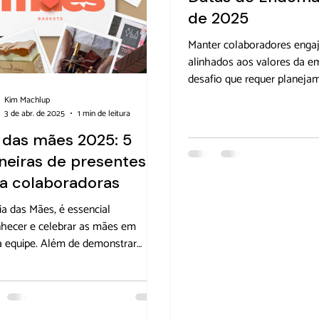
de 2025
Manter colaboradores enga
alinhados aos valores da 
desafio que requer planeja
criatividade. Para isso, o e
Kim Machlup
é uma ferramenta poderosa
3 de abr. de 2025
1 min de leitura
diversas datas específicas 
 das mães 2025: 5
oportunidades perfeitas para
eiras de presentes
a cultura organizacional e c
a colaboradoras
com a equipe. Confira nosso
completo e dicas para cad
a das Mães, é essencial
especial. O […]
hecer e celebrar as mães em
 equipe. Além de demonstrar
o pelo seu trabalho, reconhecer as
pode ter um impacto significativo
biente de trabalho e na
tividade. De acordo com um