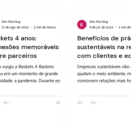
ráfico recente, empresas que
rizam as mães têm uma taxa de
ção de talentos 20% […]
Kim Machlup
Kim Machlup
21 de ago. de 2024
3 min de leitura
8 de jul. de 2024
2 min de 
kets 4 anos:
Benefícios de prá
nexões memoráveis
sustentáveis na r
re parceiros
com clientes e e
surgiu a Baskets A Baskets
Empresas sustentáveis não
eu em um momento de grande
ajudam o meio ambiente, 
sidade: a pandemia. Durante esse
constroem relações mais fo
do desafiador, Kim Machlup, nossa
positivas com clientes e equ
adora, percebeu uma necessidade
Exploraremos como adotar 
te. Como consumidora fiel de
sustentáveis pode transfor
tos artesanais de pequenos
negócio! Conheça os benefí
tores, ela enfrentou dificuldades
práticas sustentáveis na re
manter seu consumo, já que
clientes Construção de bran
s produtores não estavam online
reforço dos valores da emp