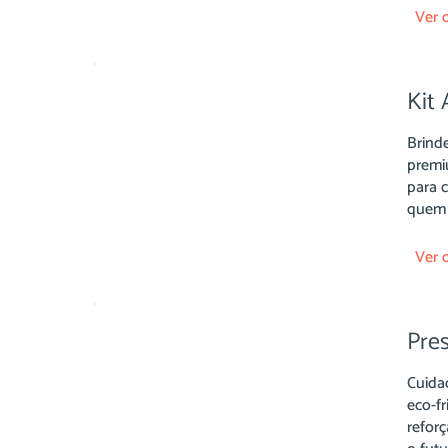
Ver 
Kit 
Brind
premi
para c
quem 
Ver 
Pre
Cuida
eco-f
refor