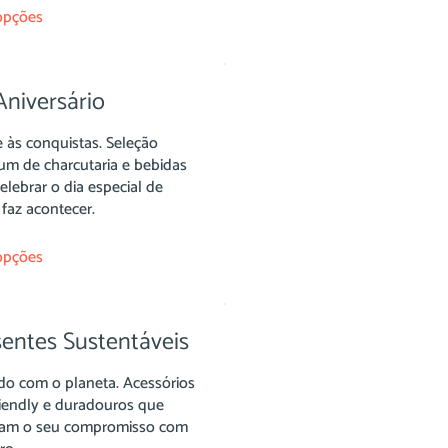
opções
Aniversário
e às conquistas. Seleção
um de charcutaria e bebidas
elebrar o dia especial de
faz acontecer.
opções
sentes Sustentáveis
do com o planeta. Acessórios
riendly e duradouros que
çam o seu compromisso com