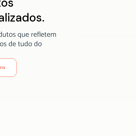
tos
lizados.
dutos que refletem
mos de tudo do
ona