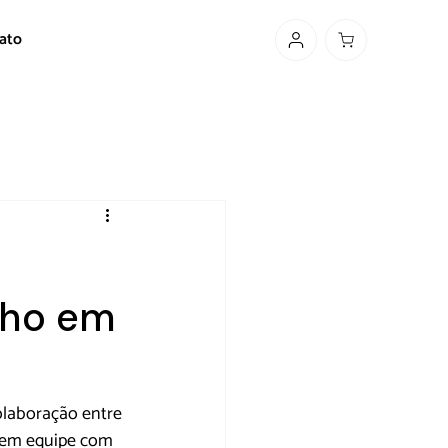
ato
lho em
olaboração entre 
 em equipe com 