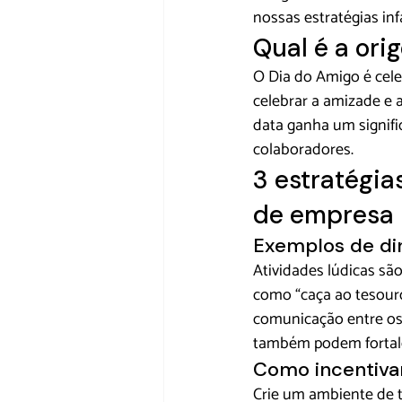
nossas estratégias infa
Qual é a ori
O Dia do Amigo é cele
celebrar a amizade e 
data ganha um signifi
colaboradores.
3 estratégia
de empresa
Exemplos de di
Atividades lúdicas sã
como “caça ao tesouro
comunicação entre os 
também podem fortalec
Como incentivar
Crie um ambiente de t