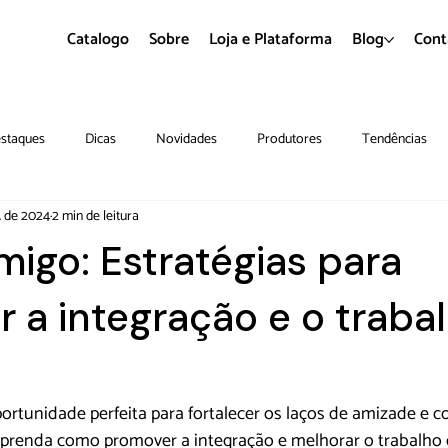
Catalogo
Sobre
Loja e Plataforma
Blog
Cont
staques
Dicas
Novidades
Produtores
Tendências
l. de 2024
2 min de leitura
migo: Estratégias para
 a integração e o traba
ortunidade perfeita para fortalecer os laços de amizade e c
 Aprenda como promover a integração e melhorar o trabalho