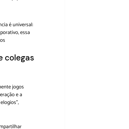
ia é universal: 
orativo, essa 
os 
e colegas 
mente jogos 
eração e a 
logios”, 
mpartilhar 