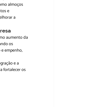
como almoços 
tos e 
lhorar a 
presa
como aumento da 
ando os 
o e empenho, 
gração e a 
a fortalecer os 