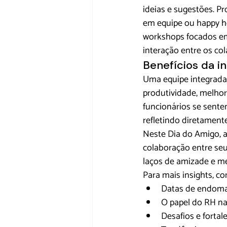
ideias e sugestões. P
em equipe ou happy ho
workshops focados em
interação entre os co
Benefícios da i
Uma equipe integrada 
produtividade, melhor
funcionários se sent
refletindo diretament
Neste Dia do Amigo, a
colaboração entre seu
laços de amizade e me
Para mais insights, co
Datas de endomar
O papel do RH na
Desafios e forta