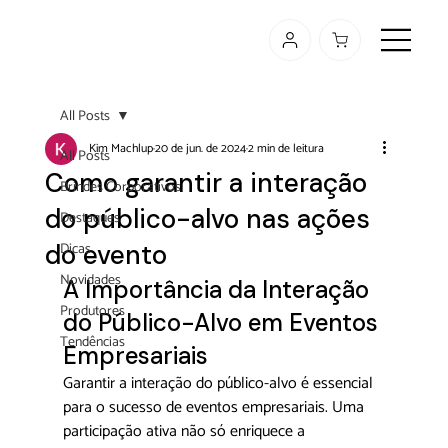
All Posts
Kim Machlup
20 de jun. de 2024
2 min de leitura
All Posts
Como garantir a interação
Brindes Corporativos
do público-alvo nas ações
Destaques
do evento
Dicas
Novidades
A Importância da Interação 
Produtores
do Público-Alvo em Eventos 
Tendências
Empresariais
Garantir a interação do público-alvo é essencial 
para o sucesso de 
eventos
 empresariais. Uma 
participação ativa não só enriquece a 