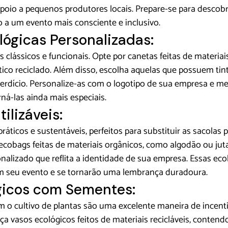
poio a pequenos produtores locais. Prepare-se para descobri
ão a um evento mais consciente e inclusivo.
ógicas Personalizadas:
s clássicos e funcionais. Opte por canetas feitas de materiais
ico reciclado. Além disso, escolha aquelas que possuem tint
erdício. Personalize-as com o logotipo de sua empresa e 
ná-las ainda mais especiais.
ilizáveis:
práticos e sustentáveis, perfeitos para substituir as sacolas p
 ecobags feitas de materiais orgânicos, como algodão ou juta
onalizado que reflita a identidade de sua empresa. Essas eco
m seu evento e se tornarão uma lembrança duradoura.
gicos com Sementes:
 o cultivo de plantas
 são uma excelente maneira de incent
ça vasos ecológicos feitos de materiais recicláveis, conten