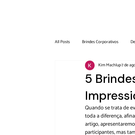
All Posts
Brindes Corporativos
De
Kim Machlup
7 de ag
5 Brinde
Impressi
Quando se trata de eve
toda a diferença, afi
artigo, apresentaremo
participantes, mas t