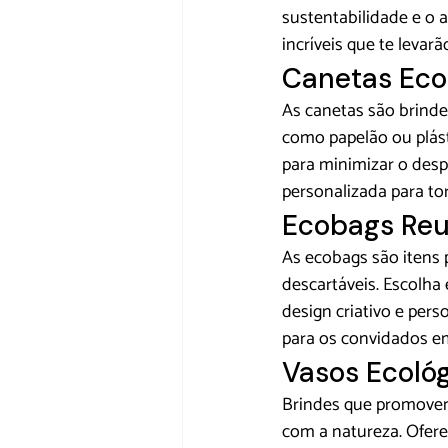
sustentabilidade e o a
incríveis que te levar
Canetas Ecol
As 
canetas
 são brinde
como papelão ou plást
para minimizar o desp
personalizada para tor
Ecobags Reut
As 
ecobags 
são itens 
descartáveis. Escolha
design criativo e pers
para os convidados e
Vasos Ecoló
Brindes que promovem
com a natureza. Ofere