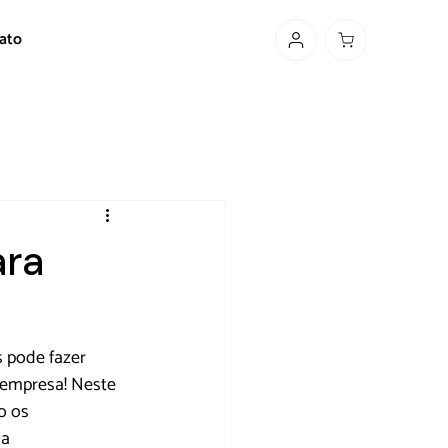
ato
ara
s pode fazer 
 empresa! Neste 
o os 
a 