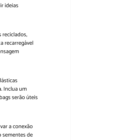
r ideias 
 reciclados, 
a recarregável 
mensagem 
lásticas 
. Inclua um 
bags serão úteis 
ivar a conexão 
do sementes de 