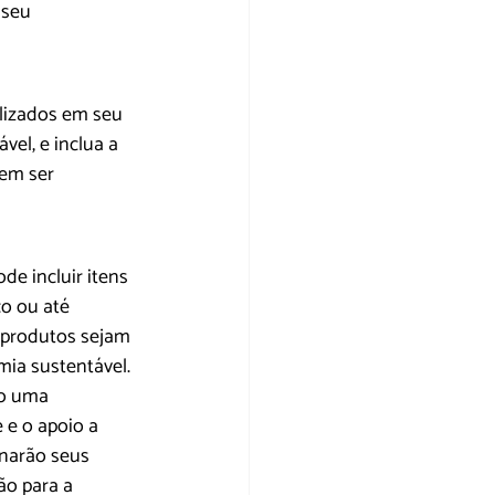
 seu 
alizados em seu 
vel, e inclua a 
em ser 
e incluir itens 
o ou até 
 produtos sejam 
ia sustentável.
do uma 
e o apoio a 
narão seus 
o para a 