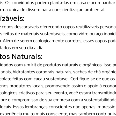
tais. Os convidados podem plantá-las em casa e acompanhar
rma única de disseminar a conscientização ambiental.
izáveis:
 
copos descartávei
s oferecendo copos reutilizáveis person
 feitas de materiais sustentáveis, como vidro ou aço inoxidá
. Além de serem ecologicamente corretos, esses copos pod
dados em seu dia a dia.
tos Naturais:
dados com um kit de produtos naturais e orgânicos. Isso pod
nais, hidratantes corporais naturais, sachês de chá orgânic
late feitas com cacau sustentável. Certifique-se de que os
enos produtores locais, promovendo assim o apoio à econom
cológicos criativos para seu evento, você estará transmitin
bre o compromisso de sua empresa com a sustentabilidade 
locais. Essas lembranças conscientes não apenas impressio
xperiência muito mais consciente, mas também contribuirã