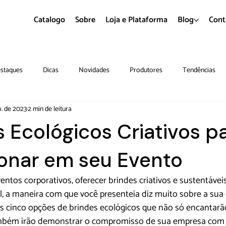
Catalogo
Sobre
Loja e Plataforma
Blog
Cont
staques
Dicas
Novidades
Produtores
Tendências
o. de 2023
2 min de leitura
s Ecológicos Criativos p
onar em seu Evento
ntos corporativos, oferecer brindes criativos e sustentávei
nal, a maneira com que você presenteia diz muito sobre a sua
s cinco opções de brindes ecológicos que não só encantarã
ambém irão demonstrar o compromisso de sua empresa com 